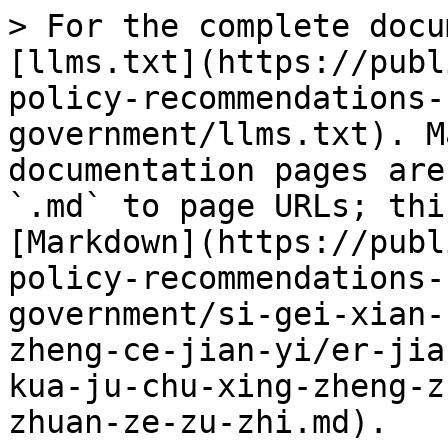
> For the complete docu
[llms.txt](https://publ
policy-recommendations-
government/llms.txt). M
documentation pages are
`.md` to page URLs; thi
[Markdown](https://publ
policy-recommendations-
government/si-gei-xian-
zheng-ce-jian-yi/er-jia
kua-ju-chu-xing-zheng-z
zhuan-ze-zu-zhi.md).
