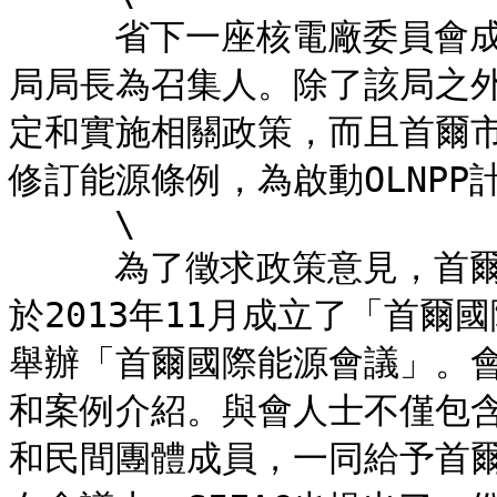
     省下一座核電廠委員會成立於首爾市氣候環境本部，氣候變遷
局局長為召集人。除了該局之
定和實施相關政策，而且首爾
修訂能源條例，為啟動OLNPP
     \

     為了徵求政策意見，首爾市邀請了著名能源和氣候變遷專家，
於2013年11月成立了「首爾
舉辦「首爾國際能源會議」。
和案例介紹。與會人士不僅包含
和民間團體成員，一同給予首