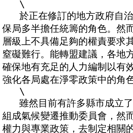
   \

   於正在修訂的地方政府自治條例中，已明列各局處負責工作，環
保局多半擔任統籌的角色。然
層級上不具備足夠的權責要求
窒礙難行。能轉盟建議，各地
確保地有充足的人力編制以有
強化各局處在淨零政策中的角色
   \

   雖然目前有許多縣市成立了綠能辦公室或專案小組，或是依規定
組成氣候變遷推動委員會，然
權力與專業政策，去制定相關的