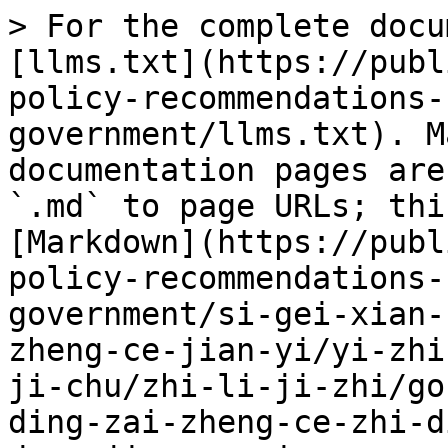
> For the complete docu
[llms.txt](https://publ
policy-recommendations-
government/llms.txt). M
documentation pages are
`.md` to page URLs; thi
[Markdown](https://publ
policy-recommendations-
government/si-gei-xian-
zheng-ce-jian-yi/yi-zhi
ji-chu/zhi-li-ji-zhi/go
ding-zai-zheng-ce-zhi-d